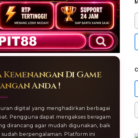
M
C
asa Kemenangan Di Game
yangan Anda !
ran digital yang menghadirkan berbagai
empat. Pengguna dapat mengakses beragam
ang dirancang agar mudah digunakan, baik
sudah berpengalaman. Platform ini