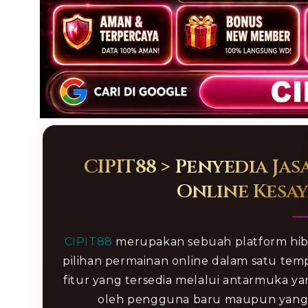
Open
media
1
in
CIPIT88 > Penyedia J
modal
Online Kesa
CIPIT88
merupakan sebuah platform hibu
pilihan permainan online dalam satu t
fitur yang tersedia melalui antarmuka y
oleh pengguna baru maupun yang 