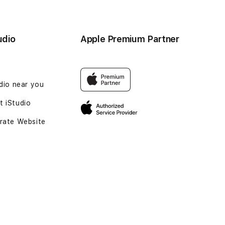
udio
Apple Premium Partner
udio near you
 iStudio
rate Website