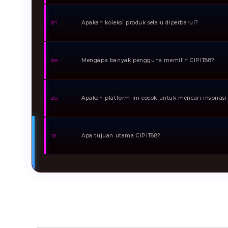
Pengguna dapat memanfaatkan fitur pencarian dan ka
berdasarkan jenis pakaian, ukuran, warna, usia ana
Apakah koleksi produk selalu diperbarui?
07
yang diinginkan menjadi lebih cepat dan efisien.
Ya. Koleksi yang ditampilkan diperbarui secara ber
demikian, pengguna selalu memiliki pilihan model 
Mengapa banyak pengguna memilih CIPIT88?
08
kebutuhan berbagai aktivitas sehari-hari.
Banyak pengguna menyukai platform ini karena tamp
pilihan koleksi yang lengkap, serta adanya berbagai
Apakah platform ini cocok untuk mencari inspirasi
09
pengalaman menjelajah yang nyaman bagi pengunju
Tentu. Selain menampilkan berbagai kategori produk
berpakaian anak sesuai musim, aktivitas, maupun k
Apa tujuan utama CIPIT88?
10
menentukan pilihan yang tepat dengan lebih mudah
Tujuan utamanya adalah menghadirkan pengalaman 
berbagai pilihan fashion anak berkualitas. Dengan 
pembaruan produk secara rutin, platform ini diharap
mencari pakaian anak dengan kualitas baik dan harg