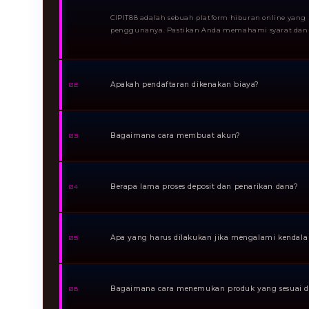
CIPIT88 adalah sebuah platform hiburan online yang
penggunanya. Pastikan Anda memahami syarat dan
Apakah pendaftaran dikenakan biaya?
02
Umumnya proses pendaftaran tidak dikenakan biaya.
resmi.
Bagaimana cara membuat akun?
03
Pengguna dapat membuat akun melalui halaman pen
dan benar sesuai ketentuan platform.
Berapa lama proses deposit dan penarikan dana?
04
Waktu pemrosesan bergantung pada metode pembayaran
platform.
Apa yang harus dilakukan jika mengalami kendala
05
Jika mengalami kendala teknis, segera hubungi la
masalah yang terjadi agar dapat ditangani lebih cepa
Bagaimana cara menemukan produk yang sesuai 
06