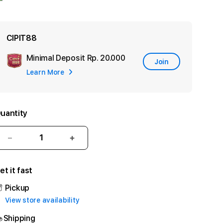
CIPIT88
Minimal Deposit
Rp. 20.000
Add
Join
Learn More
Apple
Care
uantity
Decrease
Increase
quantity
quantity
for
for
et it fast
CIPIT88
CIPIT88
>
>
Pickup
Penyedia
Penyedia
View store availability
Jasa
Jasa
Kemenangan
Kemenangan
Shipping