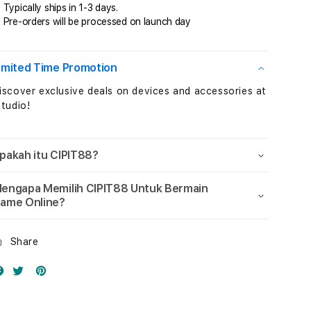
Di
Di
Typically ships in 1-3 days.
Game
Game
Pre-orders will be processed on launch day
Online
Online
Kesayangan
Kesayangan
Anda
Anda
imited Time Promotion
!
!
iscover exclusive deals on devices and accessories at
Studio!
pakah itu CIPIT88?
engapa Memilih CIPIT88 Untuk Bermain
ame Online?
Share