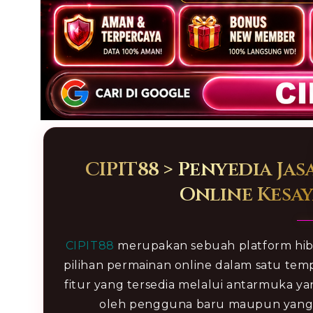
Open
media
1
in
CIPIT88 > Penyedia J
modal
Online Kesa
CIPIT88
merupakan sebuah platform hibu
pilihan permainan online dalam satu t
fitur yang tersedia melalui antarmuka y
oleh pengguna baru maupun yang 