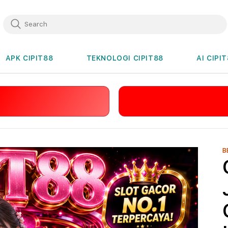
APK CIPIT88
TEKNOLOGI CIPIT88
AI CIPI
B