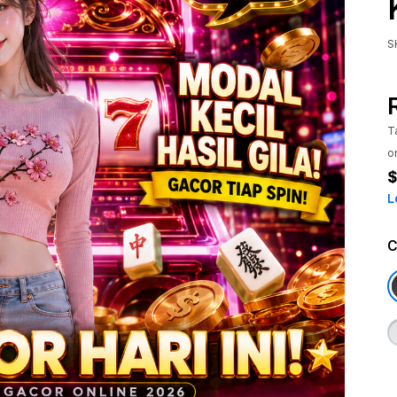
S
T
o
$
L
C