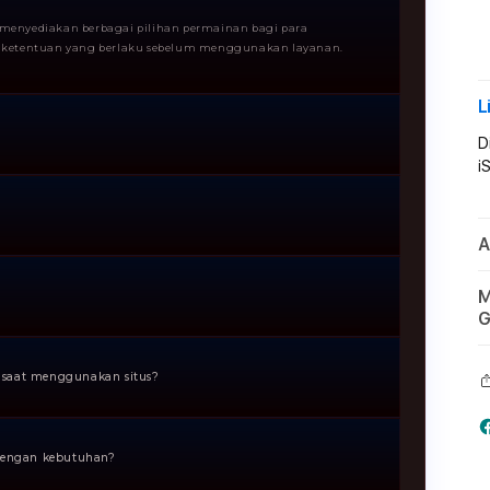
 menyediakan berbagai pilihan permainan bagi para
 ketentuan yang berlaku sebelum menggunakan layanan.
L
D
i
 Namun, pastikan untuk memeriksa informasi terbaru pada situs
A
daftaran dengan mengisi data yang diperlukan secara lengkap
M
G
 yang digunakan serta proses verifikasi yang berlaku di
 saat menggunakan situs?
yanan pelanggan dengan menyertakan informasi mengenai
t.
dengan kebutuhan?