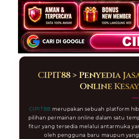
Open
media
1
in
CIPIT88 > Penyedia J
modal
Online Kesa
CIPIT88
merupakan sebuah platform hibu
pilihan permainan online dalam satu t
fitur yang tersedia melalui antarmuka y
oleh pengguna baru maupun yang 