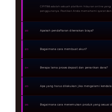
CIPIT88 adalah sebuah platform hiburan online yang
penggunanya. Pastikan Anda memahami syarat dan
Apakah pendaftaran dikenakan biaya?
02
Umumnya proses pendaftaran tidak dikenakan biaya.
resmi.
Bagaimana cara membuat akun?
03
Pengguna dapat membuat akun melalui halaman pen
dan benar sesuai ketentuan platform.
Berapa lama proses deposit dan penarikan dana?
04
Waktu pemrosesan bergantung pada metode pembayaran
platform.
Apa yang harus dilakukan jika mengalami kendala
05
Jika mengalami kendala teknis, segera hubungi la
masalah yang terjadi agar dapat ditangani lebih cepa
Bagaimana cara menemukan produk yang sesuai 
06