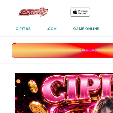
CIPIT88
.COM
GAME ONLINE
LOGIN
Skip to
product
information