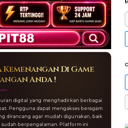
M
C
asa Kemenangan Di Game
yangan Anda !
ran digital yang menghadirkan berbagai
empat. Pengguna dapat mengakses beragam
ang dirancang agar mudah digunakan, baik
sudah berpengalaman. Platform ini