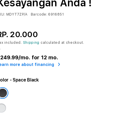
Kesayangan Anda !
KU:
MDYT7ZP/A
Barcode:
6916851
RP. 20.000
ax included.
Shipping
calculated at checkout.
r
249.99
/mo. for 12 mo.
earn more about financing
olor
- Space Black