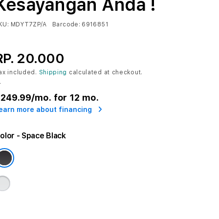
Kesayangan Anda !
KU:
MDYT7ZP/A
Barcode:
6916851
RP. 20.000
ax included.
Shipping
calculated at checkout.
r
249.99
/mo. for 12 mo.
earn more about financing
olor
- Space Black