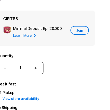
CIPIT88
Minimal Deposit
Rp. 20.000
Add
Join
Learn More
Apple
Care
uantity
Decrease
Increase
quantity
quantity
for
for
et it fast
CIPIT88
CIPIT88
>
>
Pickup
Penyedia
Penyedia
View store availability
Jasa
Jasa
Kemenangan
Kemenangan
Shipping