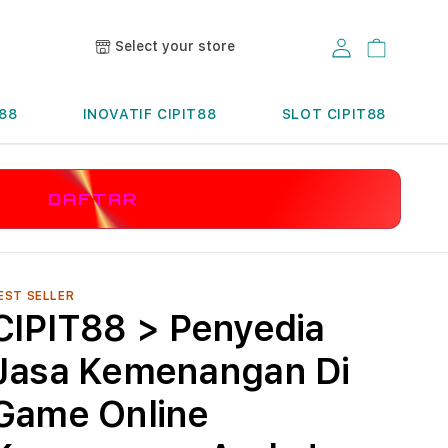
Select your store
Log in
Cart
T88
INOVATIF CIPIT88
SLOT CIPIT88
DAFTAR
EST SELLER
CIPIT88 > Penyedia
Jasa Kemenangan Di
Game Online