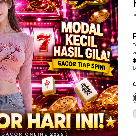
S
T
o
$
L
C