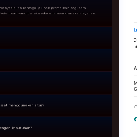
 menyediakan berbagai pilihan permainan bagi para
 ketentuan yang berlaku sebelum menggunakan layanan.
L
D
i
 Namun, pastikan untuk memeriksa informasi terbaru pada situs
A
daftaran dengan mengisi data yang diperlukan secara lengkap
M
G
 yang digunakan serta proses verifikasi yang berlaku di
 saat menggunakan situs?
yanan pelanggan dengan menyertakan informasi mengenai
t.
dengan kebutuhan?