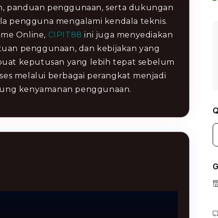
an, panduan penggunaan, serta dukungan
la pengguna mengalami kendala teknis.
ame Online,
CIPIT88
ini juga menyediakan
tentuan penggunaan, dan kebijakan yang
uat keputusan yang lebih tepat sebelum
s melalui berbagai perangkat menjadi
ukung kenyamanan penggunaan.
Q
G