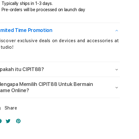
Di
Di
Typically ships in 1-3 days.
Game
Game
Pre-orders will be processed on launch day
Online
Online
Kesayangan
Kesayangan
Anda
Anda
imited Time Promotion
!
!
iscover exclusive deals on devices and accessories at
Studio!
pakah itu CIPIT88?
engapa Memilih CIPIT88 Untuk Bermain
ame Online?
Share